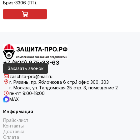
Бриз-3306 (ГП)
A1B1E1K1SXHgP3 R D с маской
Бриз-4301 (ППМ) категория 3
+7 (920) 975-33-63
Заказать звонок
zaschita-pro@mail.ru
г. Рязань, пр. Яблочкова 6 стр.1 офис 300, 303
г. Москва, ул. Талдомская 2Б стр. 3, помещение 2
пн-пт 9:00-18:00
MAX
Информация
Прайс-лист
Контакты
Доставка
Оплата