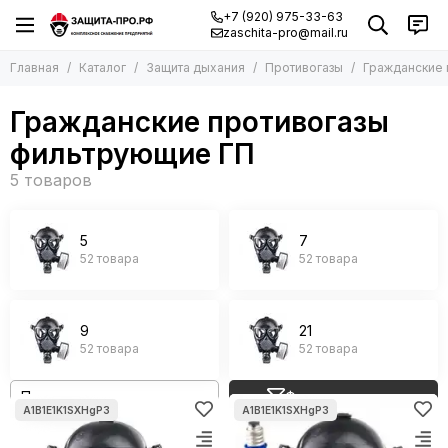
+7 (920) 975-33-63
zaschita-pro@mail.ru
Главная
Каталог
Защита дыхания
Противогазы
Гражданские 
Гражданские противогазы
фильтрующие ГП
5
7
52 товара
52 товара
9
21
52 товара
52 товара
Фильтр товаров