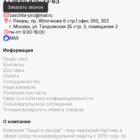
+7 (920) 975-33-63
общехозяйственных задач.
Заказать звонок
zaschita-pro@mail.ru
г. Рязань, пр. Яблочкова 6 стр.1 офис 300, 303
г. Москва, ул. Талдомская 2Б стр. 3, помещение 2
Одинарный и двойной латексный облив
пн-пт 9:00-18:00
MAX
— в чём разница
Информация
Перчатки трикотажные с латексным обливом выпускаются
с одним или двумя слоями покрытия. Перчатки рабочие
Прайс-лист
Контакты
трикотажные с обливом в один слой обеспечивают
Доставка
надёжное сцепление и базовую защиту от загрязнений,
Оплата
влаги и механических повреждений при повседневных
Сотрудничество
рабочих задачах. Перчатки хб с двойным латексным
Наши вакансии
обливом рассчитаны на более интенсивную нагрузку:
Полезные контакты
двойной слой существенно повышает износостойкость и
Оферта и политика конфиденциальности
продлевает срок службы изделия, что делает их
Пользовательское соглашение
выгодными при регулярном использовании на
Условия возврата и обмена товаров
производстве.
О компании
Перчатки трикотажные хб с двойным латексным покрытием
Компания “Защита-про.рф” – ваш надежный партнер в
защищают руки от порезов стеклом и арматурой, от
сфере средств индивидуальной защиты с 2010 года. За
воздействия влаги, загрязнений и слабых растворов