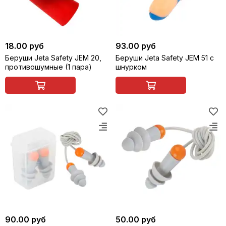
18.00 руб
93.00 руб
Беруши Jeta Safety JEM 20,
Беруши Jeta Safety JEM 51 с
противошумные (1 пара)
шнурком
90.00 руб
50.00 руб