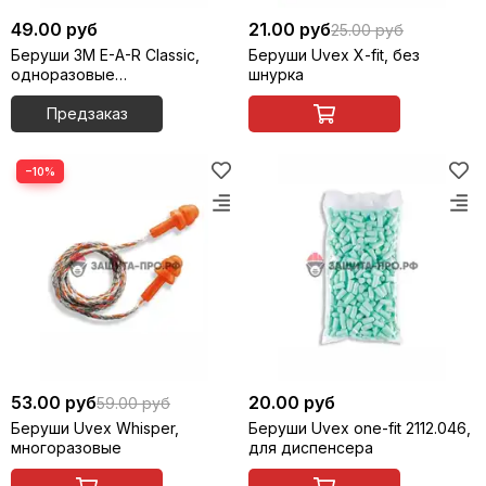
49.00 руб
21.00 руб
25.00 руб
Беруши 3M E-A-R Classic,
Беруши Uvex X-fit, без
одноразовые
шнурка
противошумные вкладыши,
без шнурка, 28 дБ.
Предзаказ
−10%
53.00 руб
20.00 руб
59.00 руб
Беруши Uvex Whisper,
Беруши Uvex one-fit 2112.046,
многоразовые
для диспенсера