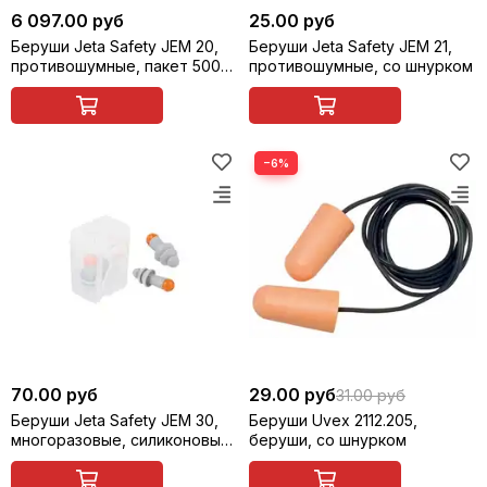
6 097.00 руб
25.00 руб
Беруши Jeta Safety JEM 20,
Беруши Jeta Safety JEM 21,
противошумные, пакет 500
противошумные, со шнурком
пар, для диспенсера
−6%
70.00 руб
29.00 руб
31.00 руб
Беруши Jeta Safety JEM 30,
Беруши Uvex 2112.205,
многоразовые, силиконовые,
беруши, со шнурком
в пластиковом боксе