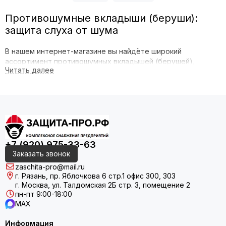
Противошумные вкладыши (беруши):
защита слуха от шума
В нашем интернет-магазине вы найдёте широкий
ассортимент противошумных вкладышей (берушей),
которые помогут защитить слух в условиях повышенного
уровня шума. Мы предлагаем товары от производителя,
гарантируем наличие товара и осуществляем доставку по
всей России.
Описание товаров
+7 (920) 975-33-63
Противошумные вкладыши, также известные как беруши,
Заказать звонок
представляют собой специальные ушные вкладыши,
предназначенные для снижения уровня внешнего шума.
zaschita-pro@mail.ru
Они изготавливаются из мягких, гипоаллергенных
г. Рязань, пр. Яблочкова 6 стр.1 офис 300, 303
материалов, которые обеспечивают комфорт при
г. Москва, ул. Талдомская 2Б стр. 3, помещение 2
пн-пт 9:00-18:00
использовании и эффективную защиту слуха. Вкладыши
MAX
противошумные подходят для различных ситуаций: для сна
в шумных условиях, работы на производстве, занятий
Информация
спортом и других случаев, когда необходимо снизить