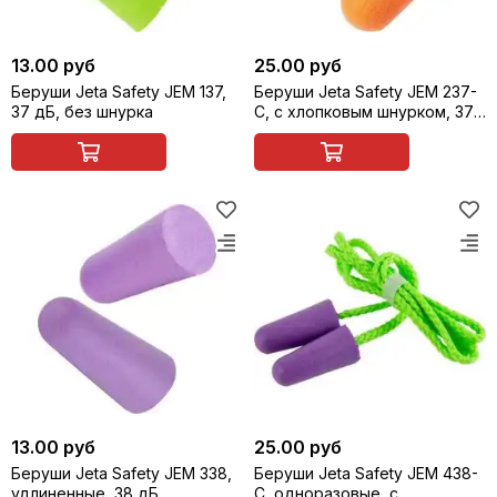
13.00 руб
25.00 руб
Беруши Jeta Safety JEM 137,
Беруши Jeta Safety JEM 237-
37 дБ, без шнурка
C, с хлопковым шнурком, 37
дБ
13.00 руб
25.00 руб
Беруши Jeta Safety JEM 338,
Беруши Jeta Safety JEM 438-
удлиненные, 38 дБ
C, одноразовые, с