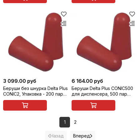
3 099.00 руб
6 164.00 руб
Беруши без шнурка Delta Plus
Беруши Delta Plus CONIC500
CONIC2, Упаковка - 200 пар
для диспенсера, 500 пар
CONIC2VRO200
CONIC2VRO500
1
2
Назад
Вперед