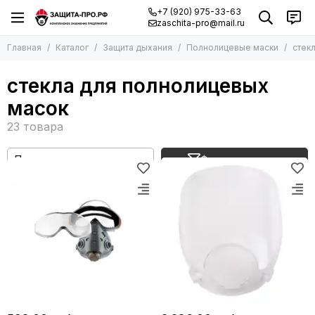
+7 (920) 975-33-63
zaschita-pro@mail.ru
Главная
Каталог
Защита дыхания
Полнолицевые маски
стек
стекла для полнолицевых
масок
Фильтр товаров