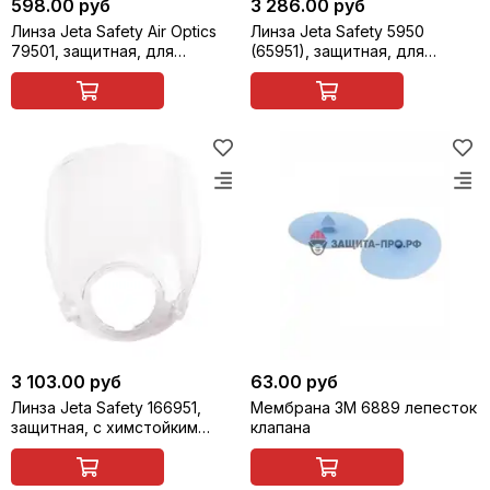
598.00 руб
3 286.00 руб
Линза Jeta Safety Air Optics
Линза Jeta Safety 5950
79501, защитная, для
(65951), защитная, для
полумаски с
полнолицевой маски
интегрированными очками
3 103.00 руб
63.00 руб
Линза Jeta Safety 166951,
Мембрана 3M 6889 лепесток
защитная, с химстойким
клапана
покрытием, для
полнолицевой маски 6950