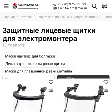
+7 (920) 975-33-63
zaschita-pro@mail.ru
Главная
Каталог
Защита зрения и лица
Лицевые щитки
Лицев
Защитные лицевые щитки
для электромонтера
Маски (щитки) для болгарки
Диэлектрические лицевые щитки
Маски для плазменной резки металла
Фильтр товаров