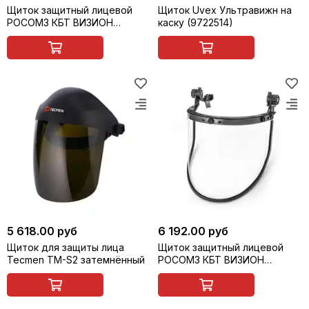
Щиток защитный лицевой
Щиток Uvex Ультравижн на
РОСОМЗ КБТ ВИЗИОН
каску (9722514)
ENERGO RX с креплением на
каску для защиты от
термических рисков
электрической дуги,
арт.04277
5 618.00 руб
6 192.00 руб
Щиток для защиты лица
Щиток защитный лицевой
Tecmen TM-S2 затемнённый
РОСОМЗ КБТ ВИЗИОН
ENERGO с креплением на
каску, арт. 04207