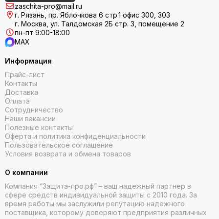
zaschita-pro@mail.ru
качеством материалов, надёжной конструкцией и
г. Рязань, пр. Яблочкова 6 стр.1 офис 300, 303
удобством использования. Наши щитки обеспечивают
г. Москва, ул. Талдомская 2Б стр. 3, помещение 2
отличную видимость и комфорт во время работы, при этом
пн-пт 9:00-18:00
соответствуют всем необходимым стандартам
MAX
безопасности. Мы регулярно обновляем ассортимент,
чтобы предлагать вам только актуальные и современные
Информация
решения.
Прайс-лист
Контакты
Как выбрать подходящий защитный
Доставка
щиток
Оплата
Сотрудничество
Наши вакансии
При выборе лицевого щитка для электромонтёра стоит
Полезные контакты
обратить внимание на несколько ключевых характеристик:
Оферта и политика конфиденциальности
Пользовательское соглашение
уровень защиты — убедитесь, что щиток соответствует
Условия возврата и обмена товаров
требованиям для вашего вида работ;
материал и конструкция — выбирайте модели, которые
О компании
обеспечивают комфорт и долговечность;
Компания “Защита-про.рф” – ваш надежный партнер в
видимость — проверьте, что обзор через щиток не
сфере средств индивидуальной защиты с 2010 года. За
затруднён, это важно для качественной работы;
время работы мы заслужили репутацию надежного
поставщика, которому доверяют предприятия различных
совместимость с другими средствами защиты — если