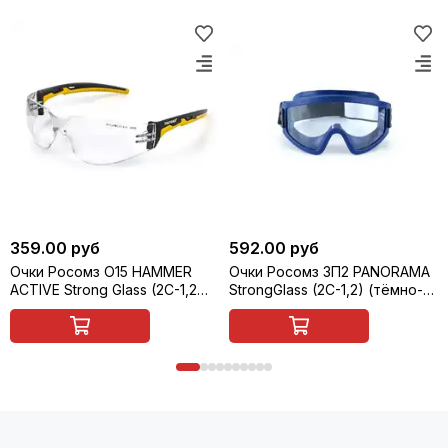
359.00 руб
592.00 руб
Очки Росомз О15 HAMMER
Очки Росомз ЗП2 PANORAMA
ACTIVE Strong Glass (2С-1,2
StrongGlass (2С-1,2) (тёмно-
PC), открытые, арт. 11537
синий корпус) закрытые с
прямой вентиляцией, арт.
30237