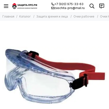
+7 (920) 975-33-63
zaschita-pro@mail.ru
Главная
Каталог
Защита зрения и лица
Очки рабочие
Очки 