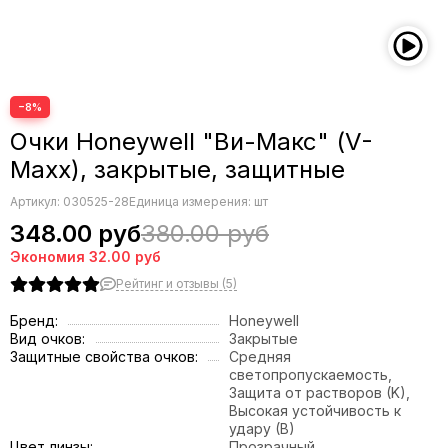
−8%
Очки Honeywell "Ви-Макс" (V-
Maxx), закрытые, защитные
Артикул:
030525-28
Единица измерения: шт
348.00 руб
380.00 руб
Экономия
32.00 руб
Рейтинг и отзывы (5)
Бренд:
Honeywell
Вид очков:
Закрытые
Защитные свойства очков:
Средняя
светопропускаемость,
Защита от растворов (K),
Высокая устойчивость к
удару (B)
Цвет линзы:
Прозрачный