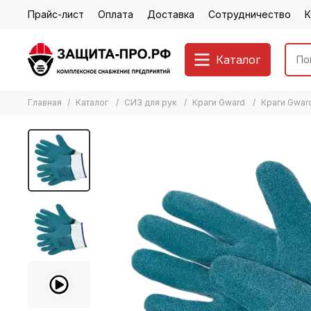
Прайс-лист
Оплата
Доставка
Сотрудничество
К
Каталог
Главная
Каталог
СИЗ для рук
Краги Gward
Краги Gwar