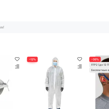
ым!
−12%
−30%