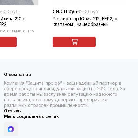
59.00 руб
10
5.00 руб
62.00 руб
Алина 210 с
Респиратор Юлия 212, FFP2, с
Ре
FP2
клапаном , чашеобразный
ном, от пыли, оптом
О компании
Компания “Защита-про.рф” – ваш надежный партнер в
сфере средств индивидуальной защиты с 2010 года. За
время работы мы заслужили репутацию надежного
поставщика, которому доверяют предприятия
различных отраслей промышленности.
Отзывы
Мы в социальных сетях