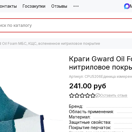
онтакты
Госзакупки
Отзывы
d Oil Foam МБС, КЩС, вспененное нитриловое покрытие
Краги Gward Oil 
нитриловое покр
Артикул:
CPU5206
Единица измерен
241.00 руб
Оставить отзыв
Бренд:
Область применения:
Материал:
Защитные свойства:
Покрытие перчаток: