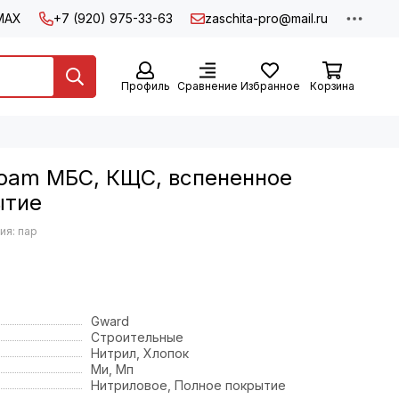
MAX
+7 (920) 975-33-63
zaschita-pro@mail.ru
Профиль
Сравнение
Избранное
Корзина
Foam МБС, КЩС, вспененное
ытие
ия: пар
Gward
Строительные
Нитрил, Хлопок
Ми, Мп
Нитриловое, Полное покрытие