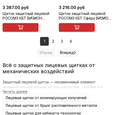
3 387.00 руб
3 216.00 руб
Щиток защитный лицевой
Щиток защитный лицевой
РОСОМЗ КБТ ВИЗИОН
РОСОМЗ КБТ Сфера ВИЗИОН
ENERGO RX с креплением на
ENERGO с креплением на
каску, арт. 04257
каске, арт. 04737
1
2
3
4
Назад
Вперед
Всё о защитных лицевых щитках от
механических воздействий
Защитный лицевой щиток — незаменимый элемент
индивидуальной защиты на производстве, стройке и в
других сферах, где есть риск механических повреждений
лица. Он надёжно предохраняет от летящих осколков,
Лицевые щитки от ионизирующих излучений
брызг, мелких частиц и других опасных воздействий. В
Лицевые щитки от брызг расплавленного металла
нашем магазине вы найдёте широкий ассортимент щитков,
которые обеспечат максимальную безопасность и комфорт
Лицевые щитки для кабинета технологии