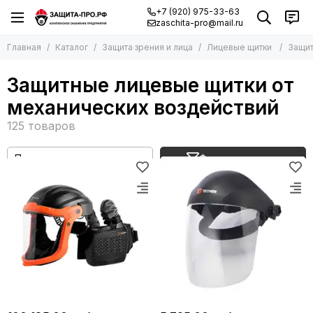
+7 (920) 975-33-63
zaschita-pro@mail.ru
Главная
Каталог
Защита зрения и лица
Лицевые щитки
Защит
Защитные лицевые щитки от
механических воздействий
Фильтр товаров