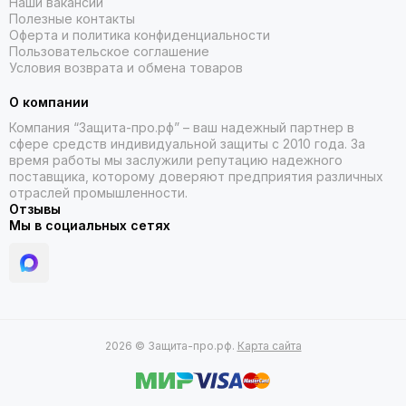
Наши вакансии
с удобной посадкой и возможностью регулировки, чтобы
Полезные контакты
он надёжно фиксировался и не мешал работе. Также
Оферта и политика конфиденциальности
рекомендуем обратить внимание на дополнительные
Пользовательское соглашение
функции, например, наличие вентиляционных отверстий,
Условия возврата и обмена товаров
которые предотвращают запотевание и повышают
комфорт при длительном использовании.
О компании
Компания “Защита-про.рф” – ваш надежный партнер в
Сделайте правильный выбор
сфере средств индивидуальной защиты с 2010 года. За
время работы мы заслужили репутацию надежного
поставщика, которому доверяют предприятия различных
Выберите подходящий защитный лицевой щиток в нашем
отраслей промышленности.
магазине и обеспечьте себе безопасность на рабочем
Отзывы
месте. Мы гарантируем быструю доставку и качество
Мы в социальных сетях
продукции. Ознакомьтесь и с другими средствами
индивидуальной защиты в наших смежных разделах — у
нас есть всё необходимое для безопасной работы!
2026 © Защита-про.рф.
Карта сайта