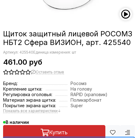
Щиток защитный лицевой РОСОМЗ
НБТ2 Сфера ВИЗИОН, арт. 425540
Артикул:
425540
Единица измерения: шт
461.00 руб
Оставить отзыв
Бренд:
Росомз
Крепление щитка:
На голову
Регулировка оголовья:
RAPID (храповик)
Материал экрана щитка:
Поликарбонат
Покрытие экрана щитка:
Super
Показать все характеристики
↓
В наличии
Купить