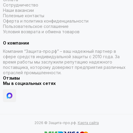
Сотрудничество
При выборе защитного щитка от ультрафиолетового
Наши вакансии
излучения обратите внимание на следующие
Полезные контакты
характеристики:
Оферта и политика конфиденциальности
Пользовательское соглашение
уровень защиты от УФ-лучей — убедитесь, что щиток
Условия возврата и обмена товаров
обеспечивает необходимую степень защиты для вашей
деятельности;
О компании
удобство и эргономика — щиток должен комфортно
Компания “Защита-про.рф” – ваш надежный партнер в
сидеть на лице и не вызывать раздражения;
сфере средств индивидуальной защиты с 2010 года. За
время работы мы заслужили репутацию надежного
прочность и долговечность материалов — проверьте,
поставщика, которому доверяют предприятия различных
чтобы щиток был изготовлен из качественных и
отраслей промышленности.
устойчивых к износу материалов.
Отзывы
Мы в социальных сетях
Также полезно ознакомиться с отзывами других
покупателей, чтобы узнать об опыте использования
конкретных моделей.
Выбирайте качество и безопасность
2026 © Защита-про.рф.
Карта сайта
В нашем магазине вы найдёте только проверенные товары,
которые соответствуют высоким стандартам качества. Мы