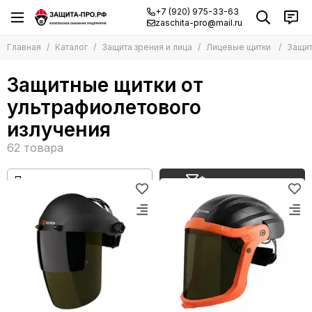
+7 (920) 975-33-63
zaschita-pro@mail.ru
Главная
Каталог
Защита зрения и лица
Лицевые щитки
Защит
Защитные щитки от
ультрафиолетового
излучения
Фильтр товаров