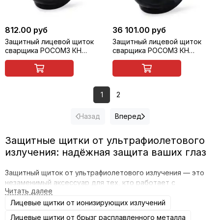
812.00 руб
36 101.00 руб
Защитный лицевой щиток
Защитный лицевой щиток
сварщика РОСОМЗ КН
сварщика РОСОМЗ КН
PRESIDENT (11) (маска
PRESIDENT CRYSTALINE
сварщика) с креплением на
Арктика (маска сварщика) с
каске, арт. 05865
креплением на каске
1
2
Назад
Вперед
Защитные щитки от ультрафиолетового
излучения: надёжная защита ваших глаз
Защитный щиток от ультрафиолетового излучения — это
незаменимый аксессуар для тех, кто работает с
источниками УФ-излучения или проводит время на солнце.
Он помогает предотвратить повреждение глаз и
Лицевые щитки от ионизирующих излучений
сохранить зрение. В нашем магазине вы найдёте
Лицевые щитки от брызг расплавленного металла