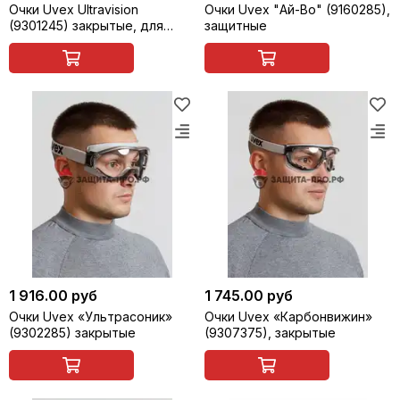
Очки Uvex Ultravision
Очки Uvex "Ай-Во" (9160285),
(9301245) закрытые, для
защитные
сварщика (газосварки)
1 916.00 руб
1 745.00 руб
Очки Uvex «Ультрасоник»
Очки Uvex «Карбонвижин»
(9302285) закрытые
(9307375), закрытые