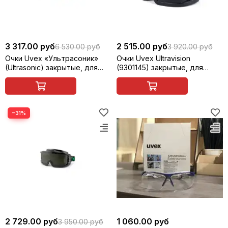
3 317.00 руб
2 515.00 руб
6 530.00 руб
3 920.00 руб
Очки Uvex «Ультрасоник»
Очки Uvex Ultravision
(Ultrasonic) закрытые, для
(9301145) закрытые, для
газосварщика, с откидной
сварщика (газосварки)
линзой (9302045)
−31%
2 729.00 руб
1 060.00 руб
3 950.00 руб