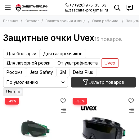
+7 (920) 975-33-63
zaschita-pro@mail.ru
Главная
Каталог
Защита зрения и лица
Очки рабочие
Защитн
Защитные очки Uvex
Для болгарки
Для газорезчиков
Для лазерной резки
От ультрафиолета
Uvex
Росомз
Jeta Safety
3М
Delta Plus
Фильтр товаров
Uvex
−49%
−36%