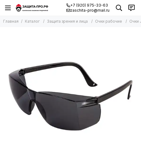
+7 (920) 975-33-63
zaschita-pro@mail.ru
Главная
Каталог
Защита зрения и лица
Очки рабочие
Очки 