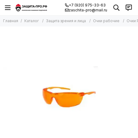
+7 (920) 975-33-63
zaschita-pro@mail.ru
Главная
Каталог
Защита зрения и лица
Очки рабочие
Очки 