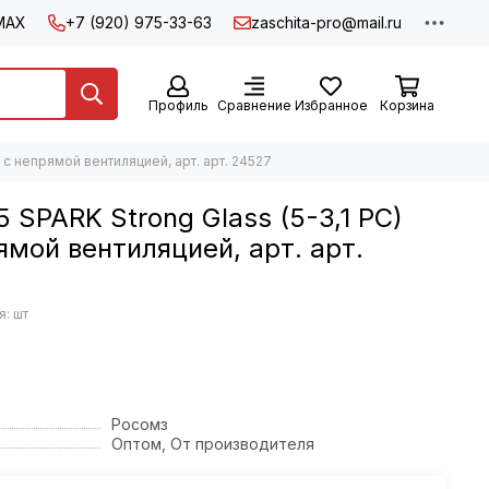
MAX
+7 (920) 975-33-63
zaschita-pro@mail.ru
Профиль
Сравнение
Избранное
Корзина
 с непрямой вентиляцией, арт. арт. 24527
 SPARK Strong Glass (5-3,1 PC)
ямой вентиляцией, арт. арт.
: шт
Росомз
Оптом, От производителя