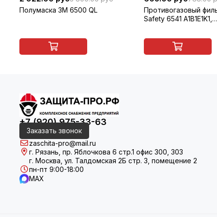
Полумаска 3M 6500 QL
Противогазовый филь
Safety 6541 A1B1E1K1,
многоразовый, 1 шт
+7 (920) 975-33-63
Заказать звонок
zaschita-pro@mail.ru
г. Рязань, пр. Яблочкова 6 стр.1 офис 300, 303
г. Москва, ул. Талдомская 2Б стр. 3, помещение 2
пн-пт 9:00-18:00
MAX