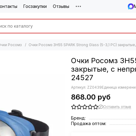
онтакты
Госзакупки
Отзывы
Очки Росомз
Очки Росомз ЗН55 SPARK Strong Glass (5-3,1 PC) закрытые,
Очки Росомз ЗН55
закрытые, с непр
24527
Артикул:
ZZ0439
Единица измерения
868.00 руб
Оставить отзыв
Бренд:
Продажа оптом: