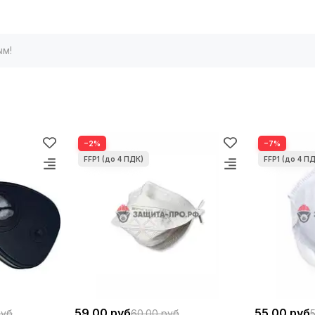
ым!
−2%
−7%
59.00 руб
55.00 руб
руб
60.00 руб