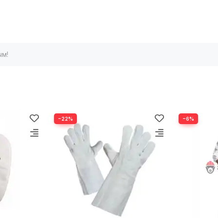
ым!
−22%
−6%