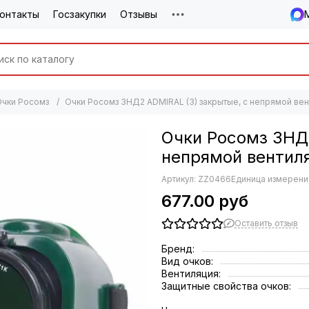
онтакты
Госзакупки
Отзывы
Очки Росомз
Очки Росомз ЗНД2 ADMIRAL (3) закрытые, с непрямой вент
Очки Росомз ЗНД2
непрямой вентиля
Артикул:
ZZ0466
Единица измерения
677.00 руб
Оставить отзыв
Бренд:
Вид очков:
Вентиляция:
Защитные свойства очков: