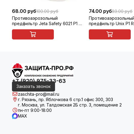
68.00 руб
74.00 руб
100.00 руб
89.00 руб
Противоаэрозольный
Противоаэрозольны
предфильтр Jeta Safety 6021 P1 R
предфильтр Unix P1 R
D, многоразовый, 1 шт
многоразовый, 1 шт
+7 (920) 975-33-63
Заказать звонок
zaschita-pro@mail.ru
г. Рязань, пр. Яблочкова 6 стр.1 офис 300, 303
г. Москва, ул. Талдомская 2Б стр. 3, помещение 2
пн-пт 9:00-18:00
MAX