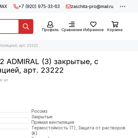
MAX
+7 (920) 975-33-63
zaschita-pro@mail.ru
Профиль
Сравнение
Избранное
Корзина
иляцией, арт. 23222
 ADMIRAL (3) закрытые, с
цией, арт. 23222
: шт
Росомз
Закрытые
Прямая вентиляция
Термостойкость (T), Защита от растворов
(K)