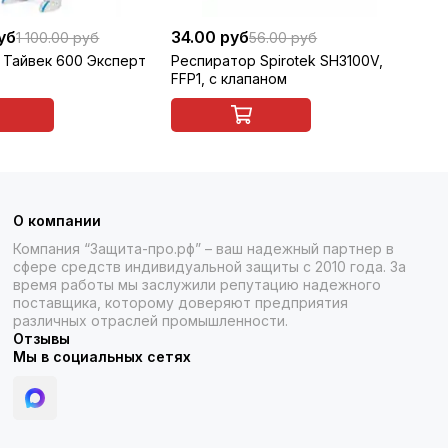
уб
34.00 руб
10
1 100.00 руб
56.00 руб
 Тайвек 600 Эксперт
Респиратор Spirotek SH3100V,
Ре
FFP1, с клапаном
FF
О компании
Компания “Защита-про.рф” – ваш надежный партнер в
сфере средств индивидуальной защиты с 2010 года. За
время работы мы заслужили репутацию надежного
поставщика, которому доверяют предприятия
различных отраслей промышленности.
Отзывы
Мы в социальных сетях