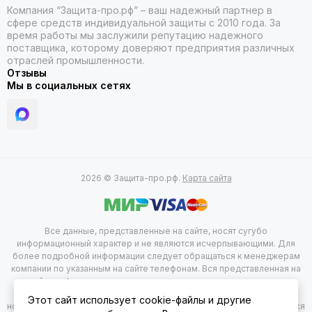
Как и где купить
Компания “Защита-про.рф” – ваш надежный партнер в
сфере средств индивидуальной защиты с 2010 года. За
Купить перчатки можно в нашем интернет-магазине
время работы мы заслужили репутацию надежного
Защита-про.рф. Свяжитесь с нашим менеджером любым
поставщика, которому доверяют предприятия различных
удобным для вас способом. Наш специалист
отраслей промышленности.
проконсультирует вас, выставит счет, и после поступления
Отзывы
оплаты на наш расчетный счет мы передадим ваш заказ на
Мы в социальных сетях
доставку логистической службе.
Доставка
Доставляем во все города России, где работают
транспортные компании, включая Москву, Санкт-
2026 © Защита-про.рф.
Карта сайта
Петербург, Новосибирск, Екатеринбург, Казань, Нижний
Новгород, Челябинск, Самару, Омск, Ростов-на-Дону,
Уфу, Красноярск, Воронеж, Пермь, Волгоград и в другие
города России.
Все данные, представленные на сайте, носят сугубо
информационный характер и не являются исчерпывающими. Для
Почему с нами выгодно сотрудничать
более подробной информации следует обращаться к менеджерам
компании по указанным на сайте телефонам. Вся представленная на
сайте информация, касающаяся комплектации, технических
Широкий ассортимент:
В нашем каталоге
характеристик, цветовых сочетаний, а так же стоимости продукции
представлено более 500 наименований перчаток от
Этот сайт использует cookie-файлы и другие
носит информационный характер и не при каких условиях не является
лучших производителей.