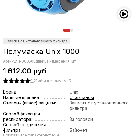
Полумаска Unix 1000
Артикул:
P00050
Единица измерения: шт
1 612.00 руб
Рейтинг и отзывы (1)
Бренд:
Unix
Наличие клапана:
С клапаном
Степень (класс) защиты:
Зависит от установленного
фильтра
Способ фиксации
респиратора:
За головой
Способ соединения
фильтра:
Байонет
Показать все характеристики
↓