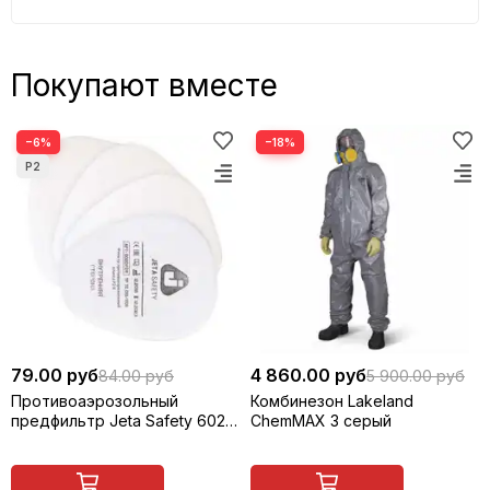
Покупают вместе
−6%
−18%
79.00 руб
4 860.00 руб
84.00 руб
5 900.00 руб
Противоаэрозольный
Комбинезон Lakeland
предфильтр Jeta Safety 6020
ChemMAX 3 серый
P2 R D, многоразовый, 1 шт