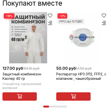
Покупают вместе
−18%
−2%
127.00 руб
50.00 руб
155.10 руб
51.00 руб
Защитный комбинезон
Респиратор НРЗ 0112, FFP2, с
Каспер 40 гр
клапаном , чашеобразный
Спандбонд, одноразовый,
малярный