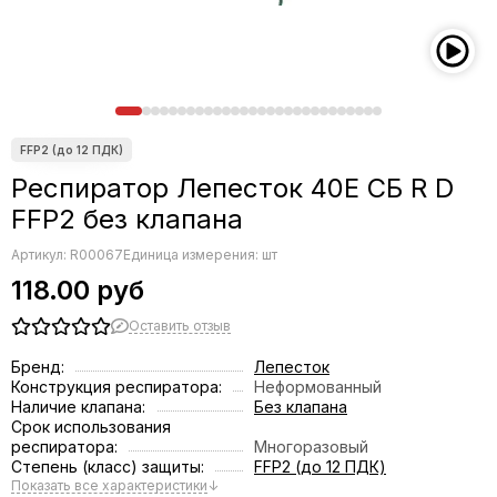
Респиратор Лепесток 40Е СБ R D
FFP2 без клапана
Артикул:
R00067
Единица измерения: шт
118.00 руб
Оставить отзыв
Бренд:
Лепесток
Конструкция респиратора:
Неформованный
Наличие клапана:
Без клапана
Срок использования
респиратора:
Многоразовый
Степень (класс) защиты:
FFP2 (до 12 ПДК)
Показать все характеристики
↓