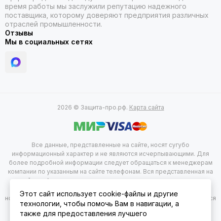
время работы мы заслужили репутацию надежного
поставщика, которому доверяют предприятия различных
отраслей промышленности.
Отзывы
Мы в социальных сетях
2026 © Защита-про.рф.
Карта сайта
Все данные, представленные на сайте, носят сугубо
информационный характер и не являются исчерпывающими. Для
более подробной информации следует обращаться к менеджерам
компании по указанным на сайте телефонам. Вся представленная на
сайте информация, касающаяся комплектации, технических
характеристик, цветовых сочетаний, а так же стоимости продукции
Этот сайт использует cookie-файлы и другие
носит информационный характер и не при каких условиях не является
технологии, чтобы помочь Вам в навигации, а
публичной офертой, определяемой положением 2 статься 437
также для предоставления лучшего
гражданского Кодекса Российской Федерации. Указанные цены