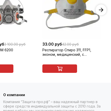
руб
33.00 руб
1 
3 100.00 руб
42.00 руб
3M 6200
Респиратор Спиро 311, FFP1,
По
эконом, медицинский, с
си
клапаном
О компании
Компания “Защита-про.рф” – ваш надежный партнер в
сфере средств индивидуальной защиты с 2010 года. За
время работы мы заслужили репутацию надежного