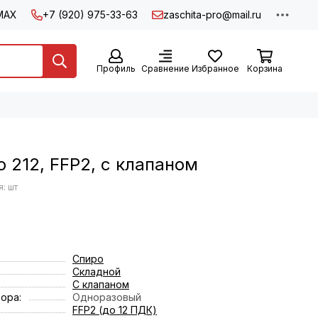
MAX
+7 (920) 975-33-63
zaschita-pro@mail.ru
Профиль
Сравнение
Избранное
Корзина
 212, FFP2, с клапаном
: шт
Спиро
Складной
С клапаном
ора:
Одноразовый
FFP2 (до 12 ПДК)