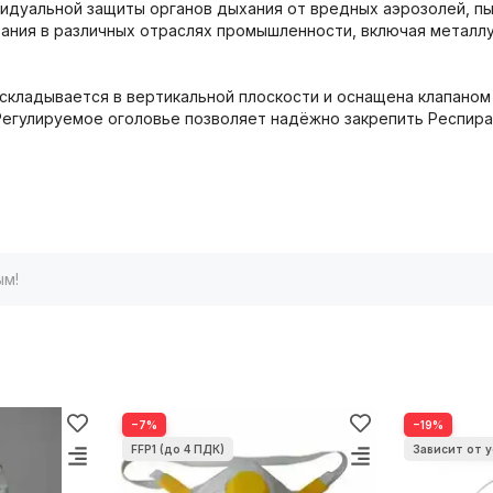
дуальной защиты органов дыхания от вредных аэрозолей, пы
вания в различных отраслях промышленности, включая метал
я складывается в вертикальной плоскости и оснащена клапано
егулируемое оголовье позволяет надёжно закрепить Респират
ым!
−7%
−19%