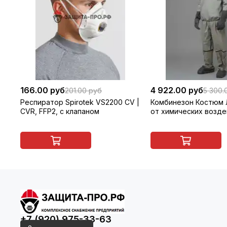
166.00 руб
4 922.00 руб
201.00 руб
5 300.
Респиратор Spirotek VS2200 СV |
Комбинезон Костюм Л
CVR, FFP2, с клапаном
от химических возде
+7 (920) 975-33-63