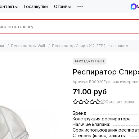
онтакты
Госзакупки
Отзывы
ки
Респираторы Wall
Респиратор Спиро 212, FFP2, с клапаном
Респиратор Спиро
Артикул:
R00020
Единица измерения
71.00 руб
Оставить отзыв
Бренд:
Конструкция респиратора:
Наличие клапана:
Срок использования респират
Степень (класс) защиты: