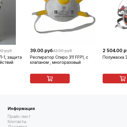
39.00 руб
2 504.00 
00 руб
42.00 руб
-1, защита
Респиратор Спиро 311 FFP1, с
Полумаска 
йствий
клапаном , многоразовый
Информация
Прайс-лист
Контакты
Доставка