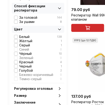
Способ фиксации
79.00 руб
респиратора
Респиратор Wall 99H
За головой
144
клапаном
За ушами
8
Цвет
Белый
138
Жёлтый
1
Серый
1
Синий
0
Чёрный
10
Зеленый
0
Красный
4
Черный
1
Голубой
2
Бежево-коричневый
0
Темно-серый
0
Регулировка оголовья
Размер
137.00 руб
Респиратор Росток 
Заключение