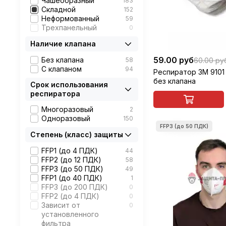
Лепесток
Чашеобразный
183
1
Мира
Складной
152
2
МК
Неформованный
59
0
Нева
Трехпанельный
9
0
НРЗ
0
Наличие клапана
О2
5
Россия
0
59.00 руб
Без клапана
58
60.00 ру
Росток
9
С клапаном
94
Респиратор 3M 9101 V
Спиро
37
без клапана
Юлия
0
Срок использования
респиратора
Многоразовый
2
Одноразовый
150
Степень (класс) защиты
FFP1 (до 4 ПДК)
44
FFP2 (до 12 ПДК)
58
FFP3 (до 50 ПДК)
49
FFP1 (до 40 ПДК)
1
FFP3 (до 200 ПДК)
0
FFP2 (до 4 ПДК)
0
Зависит от
0
установленного
фильтра