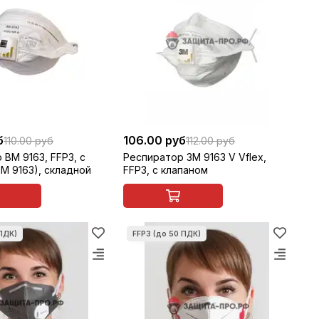
б
106.00 руб
110.00 руб
112.00 руб
 ВМ 9163, FFP3, с
Респиратор 3M 9163 V Vflex,
апаном (3M 9163), складной
FFP3, с клапаном