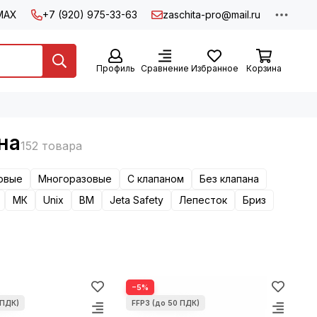
MAX
+7 (920) 975-33-63
zaschita-pro@mail.ru
Профиль
Сравнение
Избранное
Корзина
на
овые
Многоразовые
С клапаном
Без клапана
МК
Unix
ВМ
Jeta Safety
Лепесток
Бриз
−5%