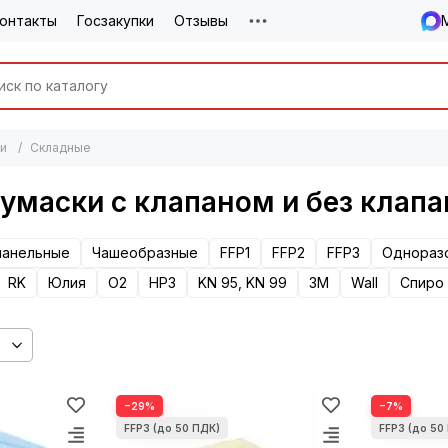
онтакты
Госзакупки
Отзывы
ки
Складные
умаски с клапаном и без клапа
панельные
Чашеобразные
FFP1
FFP2
FFP3
Однораз
RK
Юлия
О2
НРЗ
KN 95, KN 99
3М
Wall
Спиро
−29%
−7%