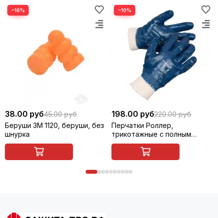
−16%
−10%
38.00 руб
198.00 руб
45.00 руб
220.00 руб
Беруши 3M 1120, беруши, без
Перчатки Роллер,
шнурка
трикотажные с полным
покрытием из нитрила,
манжета