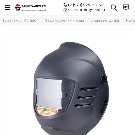
+7 (920) 975-33-63
zaschita-pro@mail.ru
Главная
Каталог
Защита зрения и лица
Лицевые щитки
На к