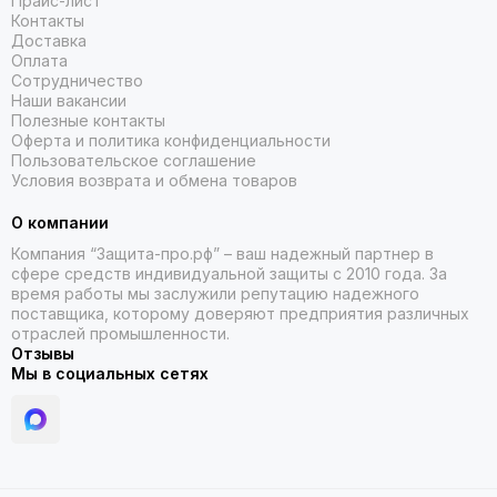
Прайс-лист
сидеть на голове, но не сдавливать её; - материал — он
Контакты
должен быть прочным и износостойким; - наличие
Доставка
дополнительных элементов — например, вентиляционных
Оплата
отверстий, которые обеспечивают комфорт в жаркую
Сотрудничество
погоду; - соответствие стандартам безопасности —
Наши вакансии
убедитесь, что каскетка сертифицирована и отвечает
Полезные контакты
необходимым требованиям. Выбирайте каскетку с учётом
Оферта и политика конфиденциальности
Пользовательское соглашение
специфики вашей работы — это обеспечит максимальную
Условия возврата и обмена товаров
защиту и комфорт.
О компании
Сделайте правильный выбор
Компания “Защита-про.рф” – ваш надежный партнер в
сфере средств индивидуальной защиты с 2010 года. За
Выберите подходящую модель рабочей каскетки в нашем
время работы мы заслужили репутацию надежного
магазине и оформите заказ онлайн. Мы предлагаем
поставщика, которому доверяют предприятия различных
быструю доставку, гарантию качества и регулярные акции.
отраслей промышленности.
Позаботьтесь о своей безопасности — выберите
Отзывы
надёжную защитную экипировку уже сегодня!
Мы в социальных сетях