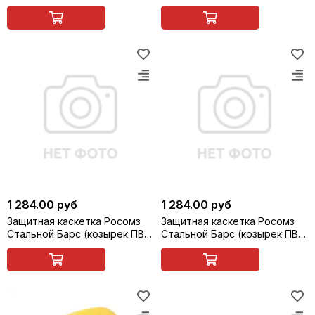
прозрачно-серый, 65 мм),
прозрачно-серый, 65 мм),
серая, арт. 92311
бежевая, арт. 92312
1 284.00 руб
1 284.00 руб
Защитная каскетка Росомз
Защитная каскетка Росомз
Стальной Барс (козырек ПВХ,
Стальной Барс (козырек ПВХ,
прозрачно-серый, 65 мм),
прозрачно-серый, 65 мм),
небесно-голубая, арт. 92313
оранжевая, арт. 92314