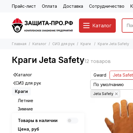
Прайс-лист
Оплата
Доставка
Сотрудничество
К
Каталог
Главная
Каталог
СИЗ для рук
Краги
Краги Jeta Safety
Краги Jeta Safety
Каталог
Gward
Jeta Safe
СИЗ для рук
Краги
Jeta Safety
Летние
Зимние
Товары в наличии
Цена, руб