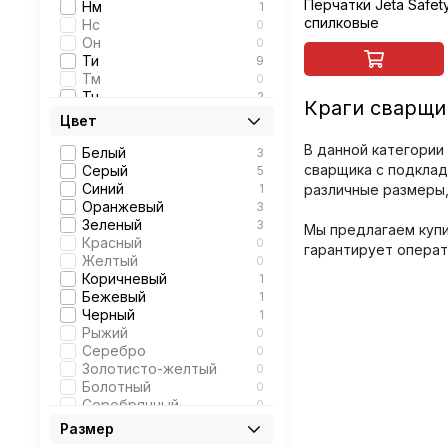
Перчатки Jeta Safet
Нм
1
спилковые
Нс
0
Он
0
Ти
9
Тм
0
Тн
2
Краги сварщик
То
9
Цвет
Тп
0
В данной категории
Тп400
10
Белый
3
Тр
9
сварщика с подклад
Серый
5
Тт
9
Синий
1
различные размеры, 
Щ
1
Оранжевый
3
Щ20
1
Зеленый
3
Мы предлагаем купи
Щ40
0
Красный
0
гарантирует операт
Желтый
0
Коричневый
1
Бежевый
1
Черный
1
Рыжий
0
Серебро
0
Золотисто-желтый
0
Болотный
0
Серебрянный
0
Размер