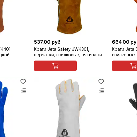
537.00 руб
664.00 ру
WK401
Краги Jeta Safety JWK301,
Краги Jeta 
дкой
перчатки, спилковые, пятипалые
спилковые
(аналог Jamboo 7.422)