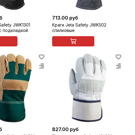
б
713.00 руб
Safety JWK1301
Краги Jeta Safety JWK502
с подкладкой
спилковые
б
827.00 руб