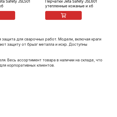
ta Safety JSL501
Перчатки Jeta Safety JSL601
хб
утепленные кожаные и хб
я защита для сварочных работ. Модели, включая краги
вают защиту от брызг металла и искр. Доступны
ля. Весь ассортимент товара в наличии на складе, что
для корпоративных клиентов.