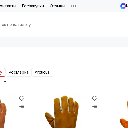
онтакты
Госзакупки
Отзывы
ty
РосМарка
Arcticus