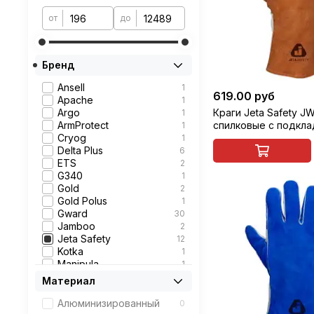
от
до
Бренд
Ansell
1
619.00 руб
Apache
1
Argo
Краги Jeta Safety J
1
ArmProtect
спилковые с подкла
1
Cryog
1
Delta Plus
6
ETS
2
G340
1
Gold
2
Gold Polus
1
Gward
30
Jamboo
2
Jeta Safety
12
Kotka
1
Manipula
1
Navy
3
Материал
Split
1
Technogloves
18
Алюминизированный
0