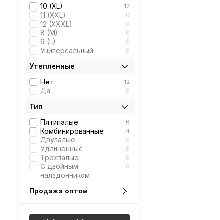
10 (XL)
12
11 (XXL)
0
12 (XXXL)
0
8 (M)
0
9 (L)
0
Универсальный
0
Утепленные
Нет
12
Да
0
Тип
Пятипалые
6
Комбинированные
4
Двупалые
0
Удлиненные
0
Трехпалые
0
С двойным
0
наладонником
Продажа оптом