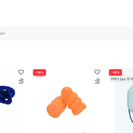
ым!
−16%
−19%