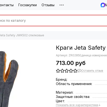
онтакты
Госзакупки
Отзывы
Jeta Safety JWK502 спилковые
Краги Jeta Safet
Артикул:
ZR0285
Единица измерения
713.00 руб
Оставить отзыв
Бренд:
Область применения:
Материал:
Защитные свойства:
Цвет:
Показать все характеристики
↓