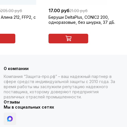
б
17.00 руб
6 
205.00 руб
21.00 руб
Алина 212, FFP2, с
Беруши DeltaPlus, CONIC2 200,
Ма
одноразовые, без шнурка, 37 дБ.
па
О компании
Компания “Защита-про.рф” – ваш надежный партнер в
сфере средств индивидуальной защиты с 2010 года. За
время работы мы заслужили репутацию надежного
поставщика, которому доверяют предприятия
различных отраслей промышленности.
Отзывы
Мы в социальных сетях