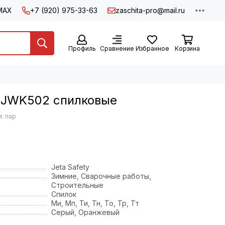
MAX
+7 (920) 975-33-63
zaschita-pro@mail.ru
Профиль
Сравнение
Избранное
Корзина
y JWK502 спилковые
: пар
Jeta Safety
Зимние, Сварочные работы,
Строительные
Спилок
Ми, Мп, Ти, Тн, То, Тр, Тт
Серый, Оранжевый