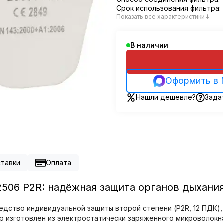
Срок использования фильтра:
Показать все характеристики
↓
В наличии
Оформить в
Нашли дешевле?
Зада
ставки
Оплата
506 P2R: надёжная защита органов дыхани
едство индивидуальной защиты второй степени (P2R, 12 ПДК)
тр изготовлен из электростатически заряженного микроволок