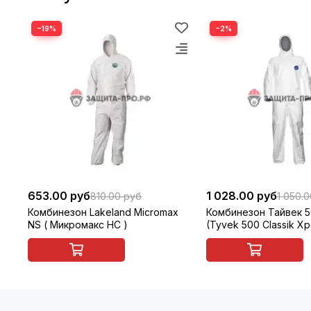
−19%
−2%
653.00 руб
1 028.00 руб
810.00 руб
1 050.
Комбинезон Lakeland Micromax
Комбинезон Тайвек 
NS ( Микромакс НС )
(Tyvek 500 Classik Xp