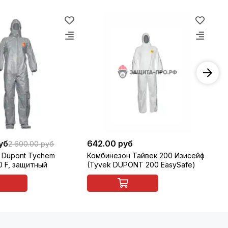
уб
642.00 руб
75
2 600.00 руб
 Dupont Tychem
Комбинезон Тайвек 200 Изисейф
Ко
 F, защитный
(Tyvek DUPONT 200 EasySafe)
(R