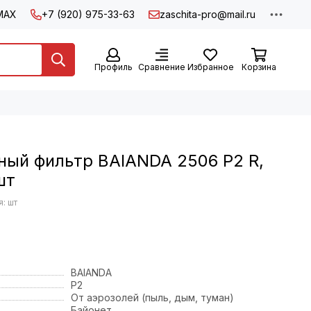
MAX
+7 (920) 975-33-63
zaschita-pro@mail.ru
Профиль
Сравнение
Избранное
Корзина
ный фильтр BAIANDA 2506 P2 R,
шт
: шт
BAIANDA
P2
От аэрозолей (пыль, дым, туман)
Байонет