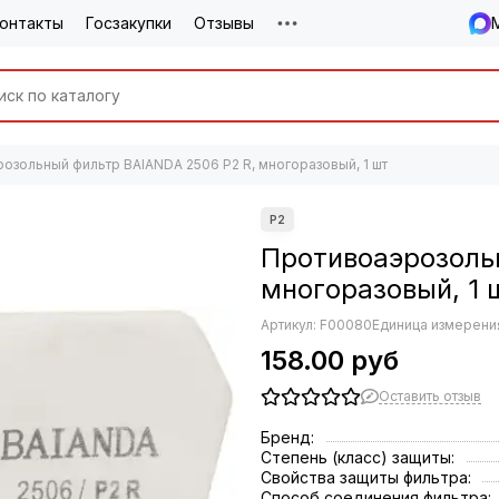
онтакты
Госзакупки
Отзывы
озольный фильтр BAIANDA 2506 P2 R, многоразовый, 1 шт
Противоаэрозоль
многоразовый, 1 
Артикул:
F00080
Единица измерения
158.00 руб
Оставить отзыв
Бренд:
Степень (класс) защиты:
Свойства защиты фильтра:
Способ соединения фильтра: