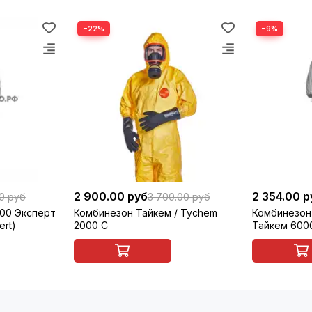
−22%
−9%
2 900.00 руб
2 354.00 р
00 руб
3 700.00 руб
500 Эксперт
Комбинезон Тайкем / Tychem
Комбинезон
ert)
2000 C
Тайкем 6000