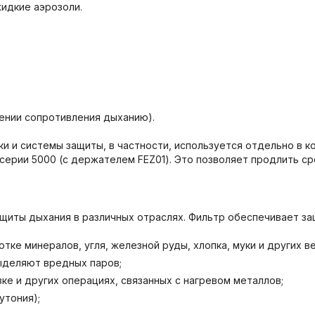
жидкие аэрозоли.
шении сопротивления дыханию).
и и системы защиты, в частности, используется отдельно в к
ерии 5000 (с держателем FEZ01). Это позволяет продлить ср
щиты дыхания в различных отраслях. Фильтр обеспечивает за
тке минералов, угля, железной руды, хлопка, муки и других в
выделяют вредных паров;
ке и других операциях, связанных с нагревом металлов;
утония);