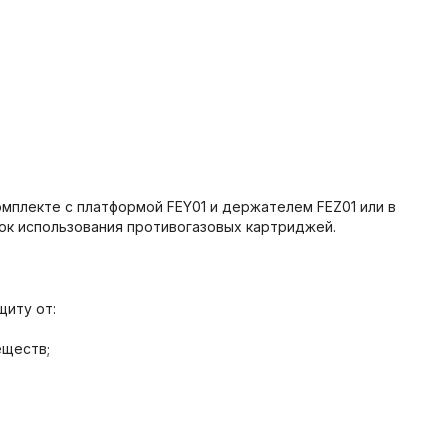
омплекте с платформой FEY01 и держателем FEZ01 или в
ок использования противогазовых картриджей.
щиту от:
еществ;