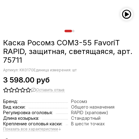
Каска Росомз СОМЗ-55 FavoriT
RAPID, защитная, светящаяся, арт.
75711
Артикул:
KK0170
Единица измерения: шт
3 598.00 руб
Оставить отзыв
Бренд:
Росомз
Вид каски:
Общего назначения
Регулировка оголовья:
RAPID (храповик)
Длина козырька:
Стандартный
Крепление оголовья каски:
В шести точках
Показать все характеристики
↓