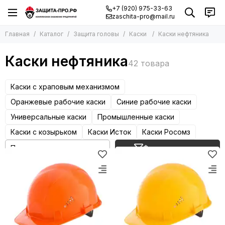
+7 (920) 975-33-63
zaschita-pro@mail.ru
Главная
Каталог
Защита головы
Каски
Каски нефтяника
Каски нефтяника
Каски с храповым механизмом
Оранжевые рабочие каски
Синие рабочие каски
Универсальные каски
Промышленные каски
Каски с козырьком
Каски Исток
Каски Росомз
Фильтр товаров