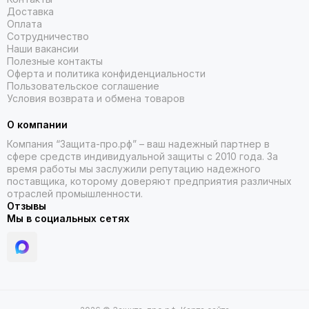
которые могут понадобиться в вашей работе. Не забудьте
Доставка
Оплата
также учесть условия труда — некоторые модели касок
Сотрудничество
разработаны специально для работы в экстремальных
Наши вакансии
температурах или повышенной влажности.
Полезные контакты
Оферта и политика конфиденциальности
Сделайте выбор в пользу безопасности
Пользовательское соглашение
Условия возврата и обмена товаров
Выберите подходящую каску нефтяника в нашем магазине
и обеспечьте себе надёжную защиту на рабочем месте.
О компании
Оформите заказ онлайн и получите качественный товар в
Компания “Защита-про.рф” – ваш надежный партнер в
кратчайшие сроки!
сфере средств индивидуальной защиты с 2010 года. За
время работы мы заслужили репутацию надежного
поставщика, которому доверяют предприятия различных
отраслей промышленности.
Отзывы
Мы в социальных сетях