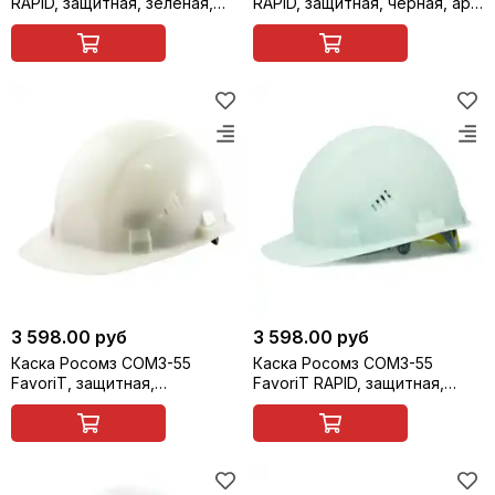
RAPID, защитная, зелёная,
RAPID, защитная, чёрная, арт.
арт. 71719
71720
3 598.00 руб
3 598.00 руб
Каска Росомз СОМЗ-55
Каска Росомз СОМЗ-55
FavoriT, защитная,
FavoriT RAPID, защитная,
светящаяся, арт. 75511
светящаяся, арт. 75711