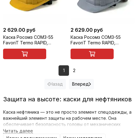
2 629.00 руб
2 629.00 руб
Каска Росомз СОМЗ-55
Каска Росомз СОМЗ-55
FavoriT Termo RAPID,
FavoriT Termo RAPID,
защитная, термостойкая,
защитная, термостойкая,
золотистая, арт. 76712
серебристая, арт. 76713
1
2
Назад
Вперед
Защита на высоте: каски для нефтяников
Каска нефтяника — это не просто элемент спецодежды, а
важнейший элемент защиты на рабочем месте. Она
обеспечивает безопасность головы от механических
повреждений, ударов и воздействия неблагоприятных
факторов. В нашем интернет-магазине вы найдёте каски,