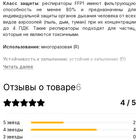
Класс защиты:
респираторы FFP1 имеют фильтрующую
способность не менее 80% и предназначены для
индивидуальной защиты органов дыхания человека от всех
видов аэрозолей (пыль, дым, туман) при их концентрации
до 4 ПДК. Такие респираторы подходят для частиц,
которые не являются токсичными.
Использование:
многоразовая (R)
Устойчивость к запылению:
устойчив к запылению (D)
Клапан выдоха:
да
Вид фиксации:
фиксация полумаски через голову,
две
Отзывы о товаре
6
пряжки для регулировки размера ремней оголовья.
4 / 5
Конструкция:
формованная, ультразвуковая сварка швов,
высокоэффективный фильтрующий материал нового
поколения уменьшает сопротивление дыханию.
5 звёзд
2
Удобство:
4 звезды
4
3 звезды
0