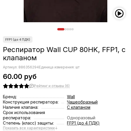
Респиратор Wall CUP 80HK, FFP1, с
клапаном
Артикул:
886356294
Единица измерения: шт
60.00 руб
Рейтинг и отзывы (6)
Бренд:
Wall
Конструкция респиратора:
Чашеобразный
Наличие клапана:
С клапаном
Срок использования
респиратора:
Одноразовый
Степень (класс) защиты:
FFP1 (до 4 ПДК)
Показать все характеристики
↓