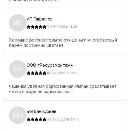
Упаковка:
индивидуальная
ИП Гаврилов
ИГ
Количество в транспортной упаковке (коробке):
100 шт.
01.05.2026 в 11:06
Производитель:
ООО «Волл», Россия
Хорошие респираторы за эти деньги многоразовый
Стандарты:
берём постоянно хватает
ТУ 32.99.11-001-44234511-2020; ГОСТ 12.4.294-
2015; EN 149:2001+А1:2009; ТР ТС 019/2011
ООО «Ресурсмонтаж»
О«
10.04.2026 в 19:33
чашечка удобная формованная клапан срабатывает
чётко в жаре не задыхаешься
Богдан Юрьев
БЮ
05.03.2026 в 23:14