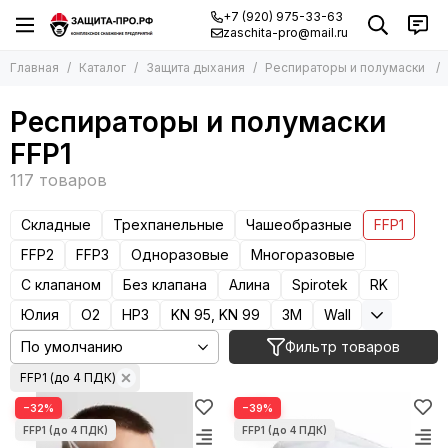
+7 (920) 975-33-63
zaschita-pro@mail.ru
Главная
Каталог
Защита дыхания
Респираторы и полумаски
Респираторы и полумаски
FFP1
Складные
Трехпанельные
Чашеобразные
FFP1
FFP2
FFP3
Одноразовые
Многоразовые
С клапаном
Без клапана
Алина
Spirotek
RK
Юлия
О2
НРЗ
KN 95, KN 99
3М
Wall
Фильтр товаров
FFP1 (до 4 ПДК)
−32%
−39%