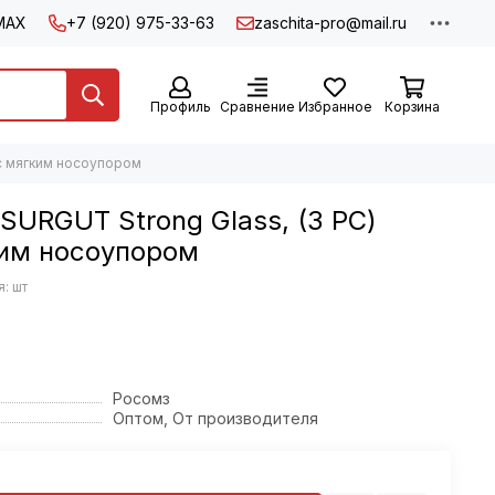
MAX
+7 (920) 975-33-63
zaschita-pro@mail.ru
Профиль
Сравнение
Избранное
Корзина
 с мягким носоупором
SURGUT Strong Glass, (3 РС)
ким носоупором
: шт
Росомз
Оптом, От производителя