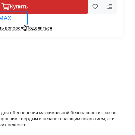
Купить
 MAX
ть вопрос
Поделиться
й для обеспечения максимальной безопасности глаз во
торонним твёрдым и незапотевающим покрытием, эти
ких веществ.