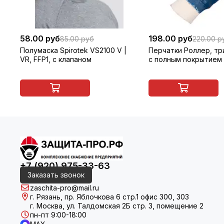
58.00 руб
198.00 руб
85.00 руб
220.00 р
Полумаска Spirotek VS2100 V |
Перчатки Роллер, т
VR, FFP1, с клапаном
с полным покрытием 
манжета
+7 (920) 975-33-63
Заказать звонок
zaschita-pro@mail.ru
г. Рязань, пр. Яблочкова 6 стр.1 офис 300, 303
г. Москва, ул. Талдомская 2Б стр. 3, помещение 2
пн-пт 9:00-18:00