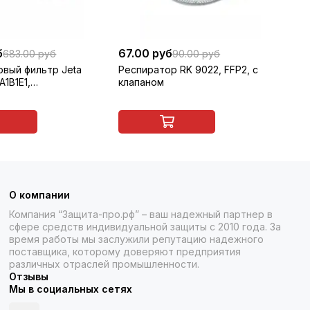
б
67.00 руб
75
683.00 руб
90.00 руб
овый фильтр Jeta
Респиратор RK 9022, FFP2, с
Ко
А1В1Е1,
клапаном
(R
й, 1 шт
О компании
Компания “Защита-про.рф” – ваш надежный партнер в
сфере средств индивидуальной защиты с 2010 года. За
время работы мы заслужили репутацию надежного
поставщика, которому доверяют предприятия
различных отраслей промышленности.
Отзывы
Мы в социальных сетях