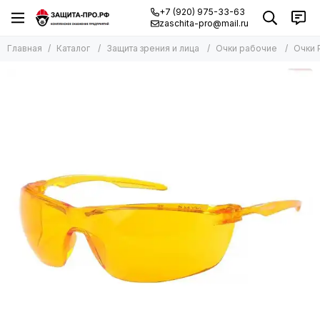
+7 (920) 975-33-63
zaschita-pro@mail.ru
Главная
Каталог
Защита зрения и лица
Очки рабочие
Очки 