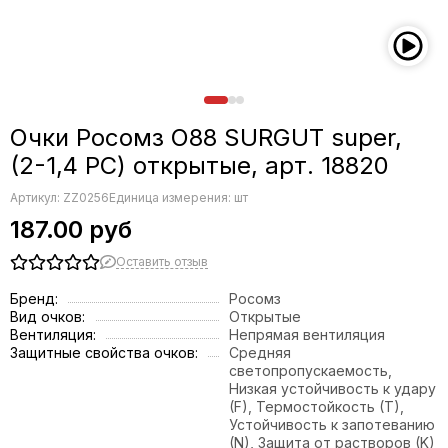
Очки Росомз О88 SURGUT super,
(2-1,4 РС) открытые, арт. 18820
Артикул:
ZZ0256
Единица измерения: шт
187.00 руб
Оставить отзыв
Бренд:
Росомз
Вид очков:
Открытые
Вентиляция:
Непрямая вентиляция
Защитные свойства очков:
Средняя
светопропускаемость,
Низкая устойчивость к удару
(F), Термостойкость (T),
Устойчивость к запотеванию
(N), Защита от растворов (K)