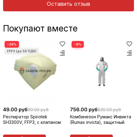
Оставить отзыв
Покупают вместе
−29%
−9%
49.00 руб
756.00 руб
69.00 руб
830.00 руб
Респиратор Spirotek
Комбинезон Румакс Инвикта
SH3300V, FFP3, с клапаном
(Rumax invicta), защитный