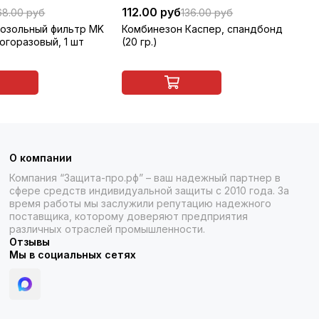
112.00 руб
44
68.00 руб
136.00 руб
озольный фильтр MK
Комбинезон Каспер, спандбонд
Ко
ногоразовый, 1 шт
(20 гр.)
О компании
Компания “Защита-про.рф” – ваш надежный партнер в
сфере средств индивидуальной защиты с 2010 года. За
время работы мы заслужили репутацию надежного
поставщика, которому доверяют предприятия
различных отраслей промышленности.
Отзывы
Мы в социальных сетях