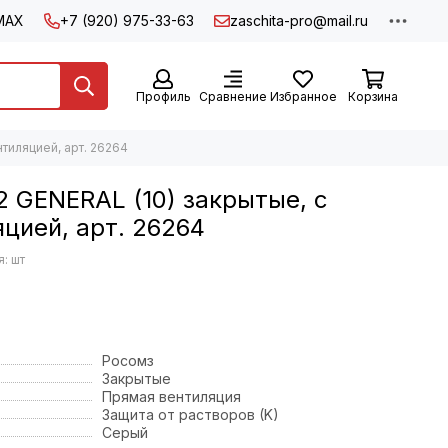
MAX
+7 (920) 975-33-63
zaschita-pro@mail.ru
Профиль
Сравнение
Избранное
Корзина
тиляцией, арт. 26264
 GENERAL (10) закрытые, с
цией, арт. 26264
: шт
Росомз
Закрытые
Прямая вентиляция
Защита от растворов (K)
Серый