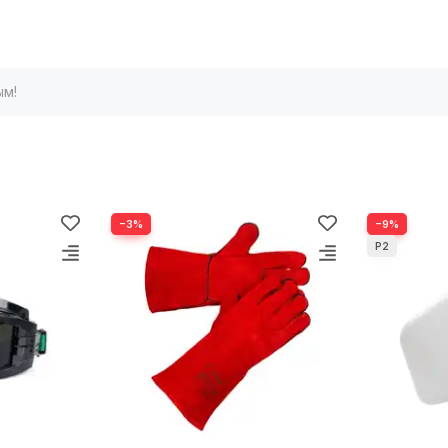
ым!
−3%
−9%