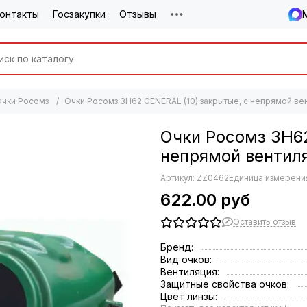
онтакты
Госзакупки
Отзывы
Очки Росомз
Очки Росомз ЗН62 GENERAL (10) закрытые, с непрямой вен
Очки Росомз ЗН62
непрямой вентиля
Артикул:
ZZ0462
Единица измерения
622.00 руб
Оставить отзыв
Бренд:
Вид очков:
Вентиляция:
Защитные свойства очков:
Цвет линзы: