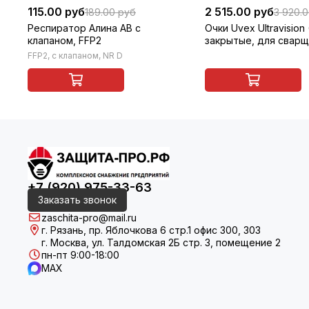
115.00 руб
2 515.00 руб
189.00 руб
3 920.
Респиратор Алина АВ с
Очки Uvex Ultravision 
клапаном, FFP2
закрытые, для сварщ
(газосварки)
FFP2, с клапаном, NR D
+7 (920) 975-33-63
Заказать звонок
zaschita-pro@mail.ru
г. Рязань, пр. Яблочкова 6 стр.1 офис 300, 303
г. Москва, ул. Талдомская 2Б стр. 3, помещение 2
пн-пт 9:00-18:00
MAX