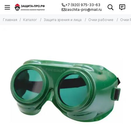
+7 (920) 975-33-63
zaschita-pro@mail.ru
Главная
Каталог
Защита зрения и лица
Очки рабочие
Очки 