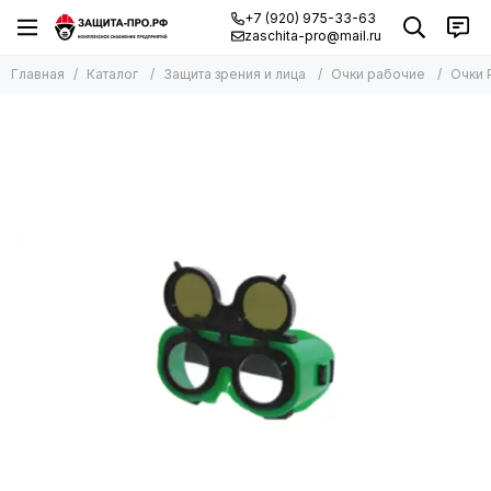
+7 (920) 975-33-63
zaschita-pro@mail.ru
Главная
Каталог
Защита зрения и лица
Очки рабочие
Очки 