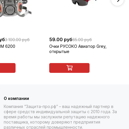
руб
59.00 руб
45
3 100.00 руб
65.00 руб
3M 6200
Очки РУСОКО Авиатор Grey,
Ре
открытые
кл
FFP
О компании
Компания “Защита-про.рф” – ваш надежный партнер в
сфере средств индивидуальной защиты с 2010 года. За
время работы мы заслужили репутацию надежного
поставщика, которому доверяют предприятия
различных отраслей промышленности.