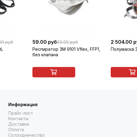
59.00 руб
2 504.00 
00 руб
60.00 руб
QL
Респиратор 3M 9101 Vflex, FFP1,
Полумаска 
без клапана
Информация
Прайс-лист
Контакты
Доставка
Оплата
Сотрудничество