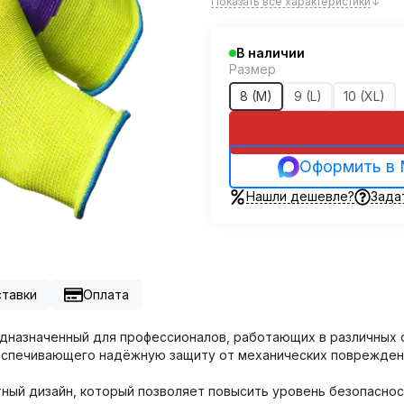
Показать все характеристики
↓
В наличии
Размер
8 (M)
9 (L)
10 (XL)
Оформить в
Нашли дешевле?
Зада
ставки
Оплата
едназначенный для профессионалов, работающих в различных о
беспечивающего надёжную защиту от механических повреждени
етный дизайн, который позволяет повысить уровень безопаснос