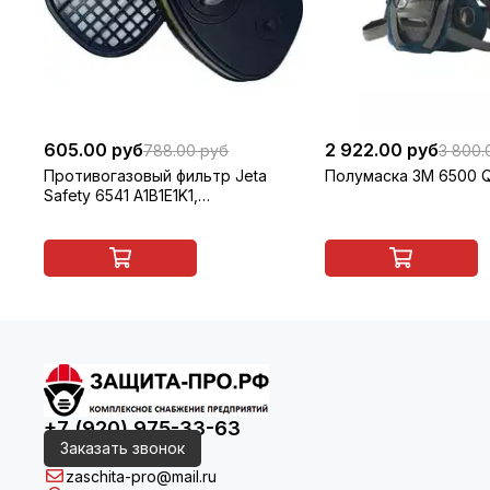
605.00 руб
2 922.00 руб
788.00 руб
3 800.
Противогазовый фильтр Jeta
Полумаска 3M 6500 
Safety 6541 A1B1E1K1,
многоразовый, 1 шт
+7 (920) 975-33-63
Заказать звонок
zaschita-pro@mail.ru