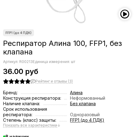
Респиратор Алина 100, FFP1, без
клапана
Артикул:
R00213
Единица измерения: шт
36.00 руб
Рейтинг и отзывы (3)
Бренд:
Алина
Конструкция респиратора:
Неформованный
Наличие клапана:
Без клапана
Срок использования
респиратора:
Одноразовый
Степень (класс) защиты:
FFP1 (до 4 ПДК)
Показать все характеристики
↓
В наличии