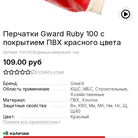
Перчатки Gward Ruby 100 с
покрытием ПВХ красного цвета
Артикул:
PVC002
Единица измерения: пар
109.00 руб
Оставить отзыв
Бренд:
Gward
Область применения:
КЩС, МБС, Строительные,
Хозяйственные
Материал:
ПВХ, Хлопок
Защитные свойства:
Вн, К80, Ми, Мп, Нм, Нс, Щ,
Щ40
Цвет:
Красный
Показать все характеристики
↓
В наличии