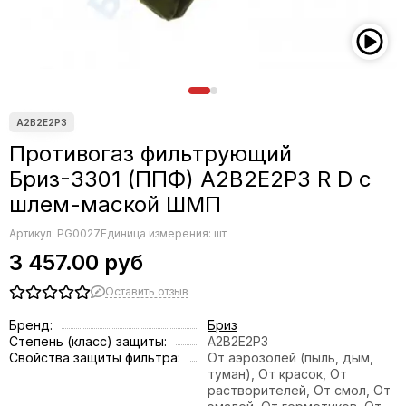
Противогаз фильтрующий
Бриз-3301 (ППФ) A2B2E2P3 R D с
шлем-маской ШМП
Артикул:
PG0027
Единица измерения: шт
3 457.00 руб
Оставить отзыв
Бренд:
Бриз
Степень (класс) защиты:
A2B2E2P3
Свойства защиты фильтра:
От аэрозолей (пыль, дым,
туман), От красок, От
растворителей, От смол, От