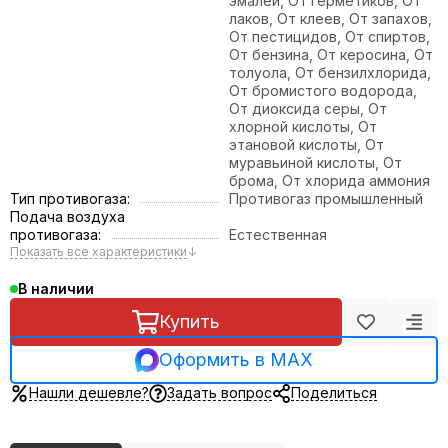
эмалей, От герметиков, От
лаков, От клеев, От запахов,
От пестицидов, От спиртов,
От бензина, От керосина, От
толуола, От бензилхлорида,
От бромистого водорода,
От диоксида серы, От
хлорной кислоты, От
этановой кислоты, От
муравьиной кислоты, От
брома, От хлорида аммония
Тип противогаза:
Противогаз промышленный
Подача воздуха
противогаза:
Естественная
Показать все характеристики
↓
В наличии
Купить
Оформить в MAX
Нашли дешевле?
Задать вопрос
Поделиться