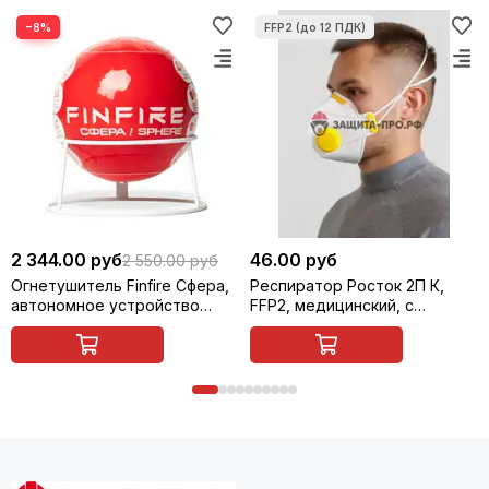
−8%
2 344.00 руб
46.00 руб
2 550.00 руб
Огнетушитель Finfire Сфера,
Респиратор Росток 2П К,
автономное устройство
FFP2, медицинский, с
порошкового
клапаном
пожаротушения (АУПП)