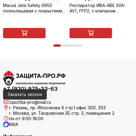
Маска Jeta Safety 6950
Респиратор ИВА-АВЕ (IVA-
полнолицевая с покрытием
AV), FFP2, с клапаном
линзы ChemShield
выдоха,
противогазоаэрозольный
+7 (920) 975-33-63
Заказать звонок
zaschita-pro@mail.ru
г. Рязань, пр. Яблочкова 6 стр.1 офис 300, 303
г. Москва, ул. Талдомская 2Б стр. 3, помещение 2
пн-пт 9:00-18:00
MAX