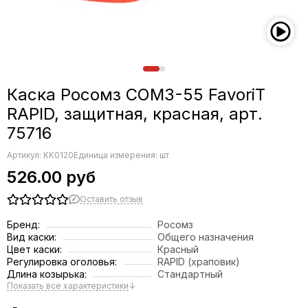
Каска Росомз СОМЗ-55 FavoriT
RAPID, защитная, красная, арт.
75716
Артикул:
KK0120
Единица измерения: шт
526.00 руб
Оставить отзыв
Бренд:
Росомз
Вид каски:
Общего назначения
Цвет каски:
Красный
Регулировка оголовья:
RAPID (храповик)
Длина козырька:
Стандартный
Показать все характеристики
↓