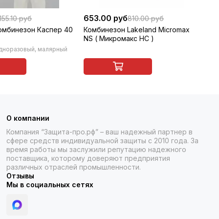
653.00 руб
2 
155.10 руб
810.00 руб
омбинезон Каспер 40
Комбинезон Lakeland Micromax
Оч
NS ( Микромакс НС )
за
(г
дноразовый, малярный
О компании
Компания “Защита-про.рф” – ваш надежный партнер в
сфере средств индивидуальной защиты с 2010 года. За
время работы мы заслужили репутацию надежного
поставщика, которому доверяют предприятия
различных отраслей промышленности.
Отзывы
Мы в социальных сетях