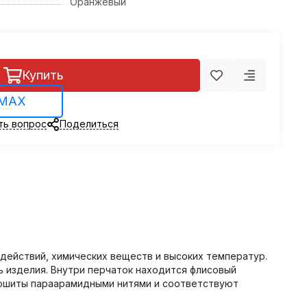
Оранжевый
Купить
 MAX
ть вопрос
Поделиться
здействий, химических веществ и высоких температур.
ь изделия. Внутри перчаток находится флисовый
прошиты параарамидными нитями и соответствуют