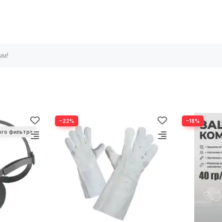
ым!
−22%
−18%