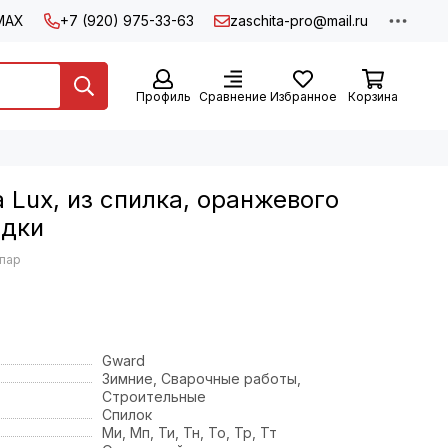
MAX
+7 (920) 975-33-63
zaschita-pro@mail.ru
Профиль
Сравнение
Избранное
Корзина
 Lux, из спилка, оранжевого
адки
 пар
Gward
Зимние, Сварочные работы,
Строительные
Спилок
Ми, Мп, Ти, Тн, То, Тр, Тт