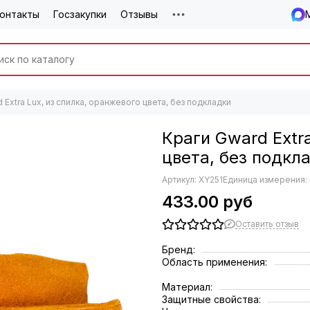
онтакты
Госзакупки
Отзывы
 Extra Lux, из спилка, оранжевого цвета, без подкладки
Краги Gward Extra
цвета, без подкл
Артикул:
XY251
Единица измерения:
433.00 руб
Оставить отзыв
Бренд:
Область применения:
Материал:
Защитные свойства: