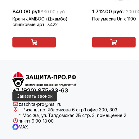
840.00 руб
1 712.00 руб
880.00 руб
2 200.0
Краги JAMBOO (Джамбо)
Полумаска Unix 1100
спилковые арт. 7.422
+7 (920) 975-33-63
Заказать звонок
zaschita-pro@mail.ru
г. Рязань, пр. Яблочкова 6 стр.1 офис 300, 303
г. Москва, ул. Талдомская 2Б стр. 3, помещение 2
пн-пт 9:00-18:00
MAX