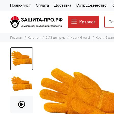
Прайс-лист
Оплата
Доставка
Сотрудничество
К
Каталог
Главная
Каталог
СИЗ для рук
Краги Gward
Краги Gward