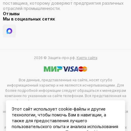
поставщика, которому доверяют предприятия различных
отраслей промышленности.
Отзывы
Мы в социальных сетях
2026 © Защита-про.рф.
Карта сайта
Все данные, представленные на сайте, носят сугубо
информационный характер и не являются исчерпывающими. Для
более подробной информации следует обращаться к менеджерам
компании по указанным на сайте телефонам. Вся представленная на
сайте информация, касающаяся комплектации, технических
характеристик, цветовых сочетаний, а так же стоимости продукции
Этот сайт использует cookie-файлы и другие
носит информационный характер и не при каких условиях не является
технологии, чтобы помочь Вам в навигации, а
публичной офертой, определяемой положением 2 статься 437
также для предоставления лучшего
гражданского Кодекса Российской Федерации. Указанные цены
пользовательского опыта и анализа использования
являются рекомендованными и могут отличаться от действительных