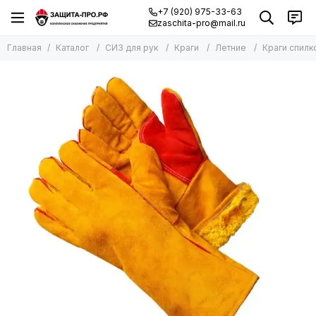
+7 (920) 975-33-63
zaschita-pro@mail.ru
Главная
Каталог
СИЗ для рук
Краги
Летние
Краги спилк