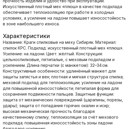
прочность изделия и удобство при эксплуатации.
Искусственный плотный мех «плюш» в качестве подклада
обеспечивает теплоизоляцию при работе в холодных
условиях, а усиление на ладони повышает износостойкость
в зоне наибольшего износа.
Характеристики
Название: Краги спилковые на меху Сибиряк. Материал:
спилок КРС. Подклад: искусственный плотный мех «плюш».
Усиление: на ладони. Цвет: жёлтый. Конструкция:
цельноспилковые, пятипалые, с меховым подкладом и
усилением. Длина перчатки (с манжетом): 32–34 см.
Конструктивные особенности: удлинённый манжет для
защиты запястья и вен; плотная и мягкая структура спилка;
меховой подклад для теплоизоляции; усиление на ладони
для повышенной износостойкости; пятипалая форма для
сохранения подвижности пальцев. Защитные функции:
защита от механических повреждений (царапины, порезы,
удары); защита от попадания горячих окалин и искр;
высокая механическая прочность благодаря
качественному спилку; теплоизоляция за счёт мехового
подклада; повышенная износостойкость зоны ладони
благодаря усилению.