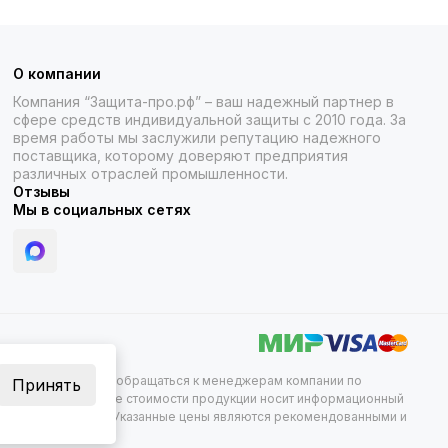
О компании
Компания “Защита-про.рф” – ваш надежный партнер в
сфере средств индивидуальной защиты с 2010 года. За
время работы мы заслужили репутацию надежного
поставщика, которому доверяют предприятия
различных отраслей промышленности.
Отзывы
Мы в социальных сетях
нформации следует обращаться к менеджерам компании по
Принять
х сочетаний, а так же стоимости продукции носит информационный
сийской Федерации. Указанные цены являются рекомендованными и