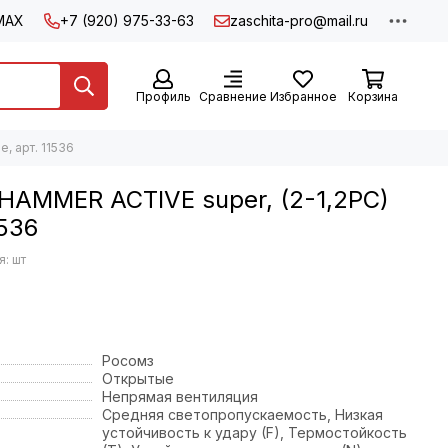
MAX
+7 (920) 975-33-63
zaschita-pro@mail.ru
Профиль
Сравнение
Избранное
Корзина
, арт. 11536
HAMMER ACTIVЕ super, (2-1,2PC)
1536
: шт
Росомз
Открытые
Непрямая вентиляция
Средняя светопропускаемость, Низкая
устойчивость к удару (F), Термостойкость