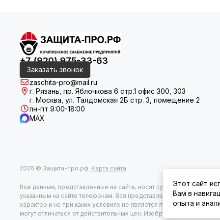
+7 (920) 975-33-63
Заказать звонок
zaschita-pro@mail.ru
г. Рязань, пр. Яблочкова 6 стр.1 офис 300, 303
г. Москва, ул. Талдомская 2Б стр. 3, помещение 2
пн-пт 9:00-18:00
MAX
2026 © Защита-про.рф.
Карта сайта
Этот сайт ис
Все данные, представленные на сайте, носят сугубо информаци
Вам в навига
указанным на сайте телефонам. Вся представленная на сайте инф
опыта и анал
характер и не при каких условиях не является публичной оферт
могут отличаться от действительных цен. Изображения могут отлич