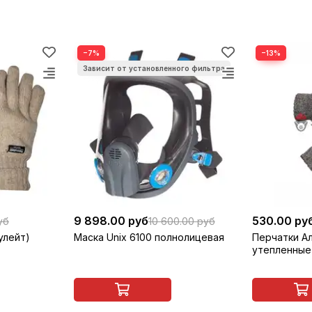
−7%
−13%
9 898.00 руб
530.00 ру
уб
10 600.00 руб
улейт)
Маска Unix 6100 полнолицевая
Перчатки А
утепленные