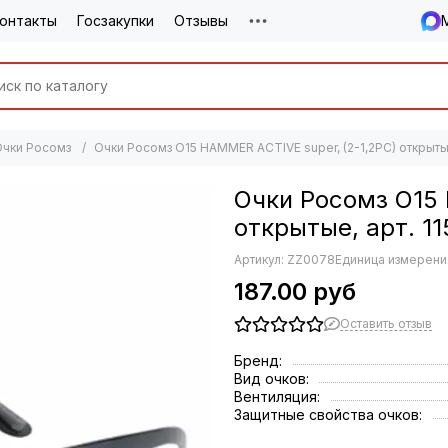
онтакты
Госзакупки
Отзывы
Очки Росомз
Очки Росомз О15 HAMMER ACTIVЕ super, (2-1,2PC) открытые
Очки Росомз О15 
открытые, арт. 1
Артикул:
ZZ0078
Единица измерения
187.00 руб
Оставить отзыв
Бренд:
Вид очков:
Вентиляция:
Защитные свойства очков: