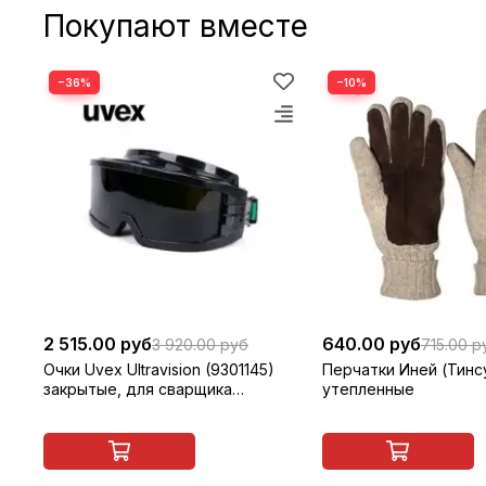
Покупают вместе
−36%
−10%
2 515.00 руб
640.00 руб
3 920.00 руб
715.00 р
Очки Uvex Ultravision (9301145)
Перчатки Иней (Тинс
закрытые, для сварщика
утепленные
(газосварки)