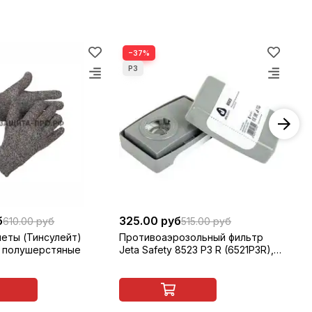
−37%
б
325.00 руб
62
610.00 руб
515.00 руб
леты (Тинсулейт)
Противоаэрозольный фильтр
Пр
 полушерстяные
Jeta Safety 8523 P3 R (6521P3R),
20
многоразовый, 1 шт