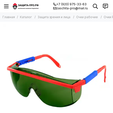
+7 (920) 975-33-63
zaschita-pro@mail.ru
Главная
Каталог
Защита зрения и лица
Очки рабочие
Очки 