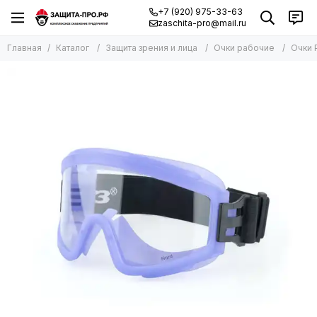
+7 (920) 975-33-63
zaschita-pro@mail.ru
Главная
Каталог
Защита зрения и лица
Очки рабочие
Очки 