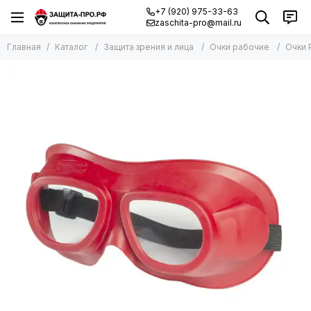
+7 (920) 975-33-63
zaschita-pro@mail.ru
Главная
Каталог
Защита зрения и лица
Очки рабочие
Очки 