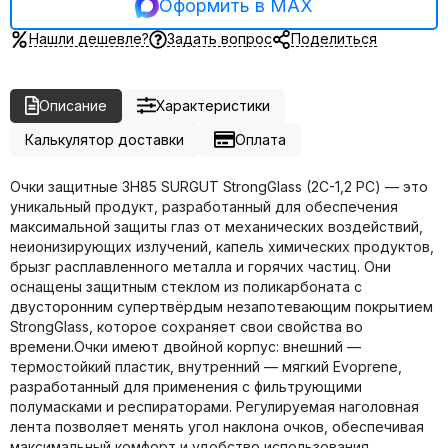
Оформить в MAX
Нашли дешевле?
Задать вопрос
Поделиться
Описание
Характеристики
Калькулятор доставки
Оплата
Очки защитные ЗН85 SURGUT StrongGlass (2С-1,2 РС) — это
уникальный продукт, разработанный для обеспечения
максимальной защиты глаз от механических воздействий,
неионизирующих излучений, капель химических продуктов,
брызг расплавленного металла и горячих частиц. Они
оснащены защитным стеклом из поликарбоната с
двусторонним супертвёрдым незапотевающим покрытием
StrongGlass, которое сохраняет свои свойства во
времени.Очки имеют двойной корпус: внешний —
термостойкий пластик, внутренний — мягкий Evoprene,
разработанный для применения с фильтрующими
полумасками и респираторами. Регулируемая наголовная
лента позволяет менять угол наклона очков, обеспечивая
максимальный комфорт и удобство использования.