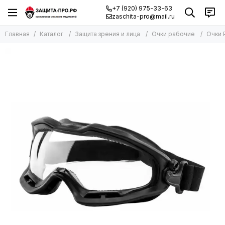
+7 (920) 975-33-63
zaschita-pro@mail.ru
Главная
Каталог
Защита зрения и лица
Очки рабочие
Очки 