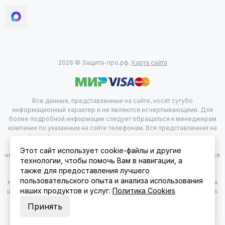
2026 © Защита-про.рф.
Карта сайта
Все данные, представленные на сайте, носят сугубо
информационный характер и не являются исчерпывающими. Для
более подробной информации следует обращаться к менеджерам
компании по указанным на сайте телефонам. Вся представленная на
сайте информация, касающаяся комплектации, технических
характеристик, цветовых сочетаний, а так же стоимости продукции
Этот сайт использует cookie-файлы и другие
носит информационный характер и не при каких условиях не является
технологии, чтобы помочь Вам в навигации, а
публичной офертой, определяемой положением 2 статься 437
также для предоставления лучшего
гражданского Кодекса Российской Федерации. Указанные цены
пользовательского опыта и анализа использования
являются рекомендованными и могут отличаться от действительных
наших продуктов и услуг.
Политика Cookies
цен. Изображения могут отличаться от действительного вида товара.
Принять