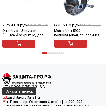
2 729.00 руб
6 955.00 руб
3 950.00 руб
7 600.00 руб
Очки Uvex Ultravision
Маска Unix 5100,
(9301245) закрытые, для
полнолицевая, панорамная
сварщика (газосварки)
+7 (920) 975-33-63
Заказать звонок
zaschita-pro@mail.ru
г. Рязань, пр. Яблочкова 6 стр.1 офис 300, 303
г. Москва, ул. Талдомская 2Б стр. 3, помещение 2