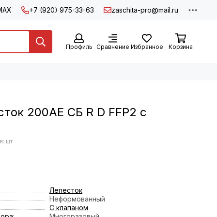
MAX
+7 (920) 975-33-63
zaschita-pro@mail.ru
Профиль
Сравнение
Избранное
Корзина
ток 200АЕ СБ R D FFP2 с
: шт
Лепесток
Неформованный
С клапаном
ора:
Многоразовый