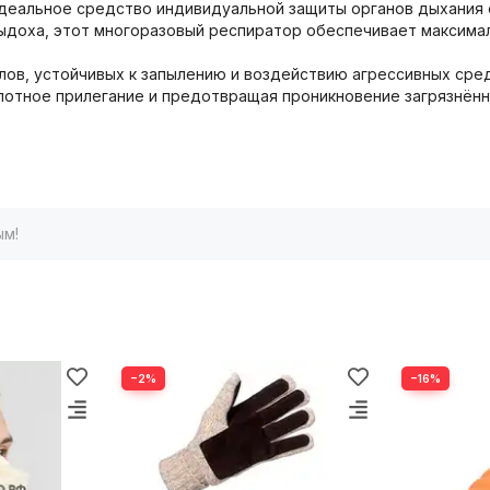
деальное средство индивидуальной защиты органов дыхания о
ыдоха, этот многоразовый респиратор обеспечивает максимал
лов, устойчивых к запылению и воздействию агрессивных сред
лотное прилегание и предотвращая проникновение загрязнённ
ым!
−2%
−16%