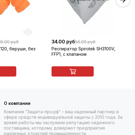
34.00 руб
18
45.00 руб
56.00 руб
120, беруши, без
Респиратор Spirotek SH3100V,
Ко
FFP1, с клапаном
ме
сп
О компании
Компания “Защита-про.рф” – ваш надежный партнер в
сфере средств индивидуальной защиты с 2010 года. За
время работы мы заслужили репутацию надежного
поставщика, которому доверяют предприятия
различных отраслей промышленности.