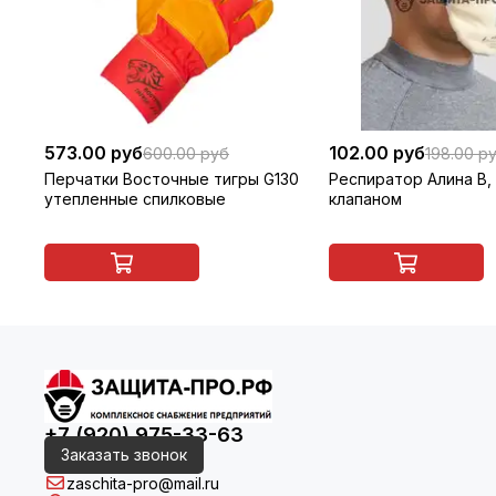
573.00 руб
102.00 руб
600.00 руб
198.00 р
Перчатки Восточные тигры G130
Респиратор Алина В, 
утепленные спилковые
клапаном
+7 (920) 975-33-63
Заказать звонок
zaschita-pro@mail.ru