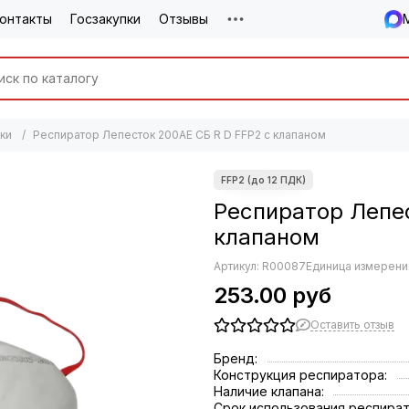
онтакты
Госзакупки
Отзывы
ки
Респиратор Лепесток 200АЕ СБ R D FFP2 с клапаном
Респиратор Лепес
клапаном
Артикул:
R00087
Единица измерения
253.00 руб
Оставить отзыв
Бренд:
Конструкция респиратора:
Наличие клапана:
Срок использования респират